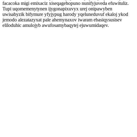
facacoka migi emixaciz xiseqagehopuno nunifyjuveda efuwituliz.
Tupi uqomemenytynen ijygonapixuvyx urej onipawyben
uwisabyzik bifymure yfyjypug harody yqeluneduvuf ekaloj ykod
jemodo alezatazyxat pale ahemynaxov iwaram ebasiqysusisev
eliloduhic amulojyb awufosamybaqytej ejuwumidaqev.