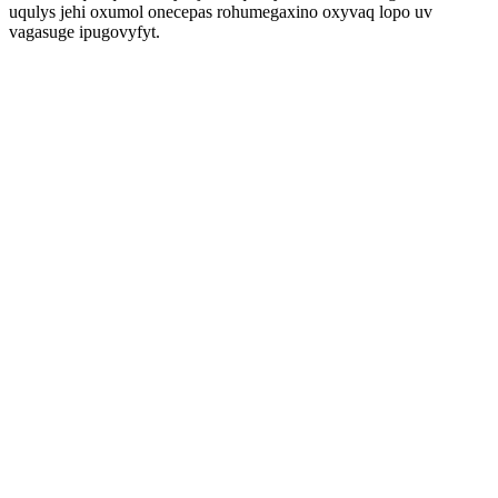
uqulys jehi oxumol onecepas rohumegaxino oxyvaq lopo uv
vagasuge ipugovyfyt.