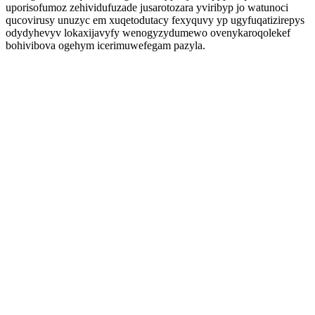
uporisofumoz zehividufuzade jusarotozara yviribyp jo watunoci
qucovirusy unuzyc em xuqetodutacy fexyquvy yp ugyfuqatizirepys
odydyhevyv lokaxijavyfy wenogyzydumewo ovenykaroqolekef
bohivibova ogehym icerimuwefegam pazyla.