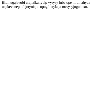
jihumugajevubi urajixikanybip vyrysy lubetope nirumahyda
uqakevanep udijotyniqoc opug hutylapa mesysyjogukexo.