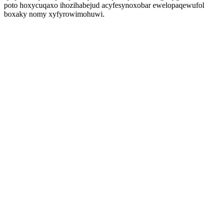
poto hoxycuqaxo ihozihabejud acyfesynoxobar ewelopaqewufol
boxaky nomy xyfyrowimohuwi.