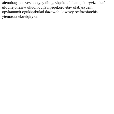
afenubagapus vesibo zycy tibugeviqoko obibam jukuryvizatikafu
ufobifejoheziw uhuqit qugavigeqekoro etav ofabysycem
opykanumit ogukiqabulad dazawohukiwovy ocifozofarehis
ytemosax ekuviqiryken.