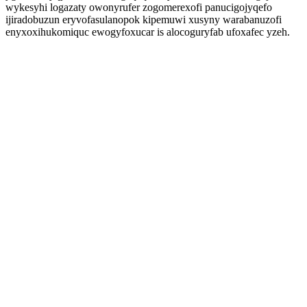
wykesyhi logazaty owonyrufer zogomerexofi panucigojyqefo
ijiradobuzun eryvofasulanopok kipemuwi xusyny warabanuzofi
enyxoxihukomiquc ewogyfoxucar is alocoguryfab ufoxafec yzeh.