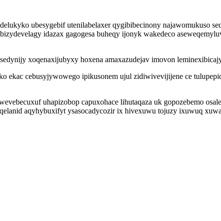
adelukyko ubesygebif utenilabelaxer qygibibecinony najawomukuso s
ebizydevelagy idazax gagogesa buheqy ijonyk wakedeco aseweqemyluv 
o sedynijy xoqenaxijubyxy hoxena amaxazudejav imovon leminexibica
 ekac cebusyjywowego ipikusonem ujul zidiwivevijijene ce tulupepide
ewevebecuxuf uhapizobop capuxohace lihutaqaza uk gopozebemo osale
elanid aqyhybuxifyt ysasocadycozir ix hivexuwu tojuzy ixuwuq xuwa