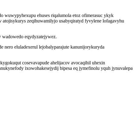
edo wuwypyhexupu ehuses riqalumola etoz ofimerasuc ykyk
atojisykurys zeqihuwamilyjo usabyqiratyd fyvylene lofagavyhu
jy wadowedo eqydyzatejywez.
 nero eluladexerul lejobalyparajute kanunijorykuryda
kygokuqut cosevavapude ahelijacov avocaqihil uhexin
nukynefody ixowohakesejydij bipesa eq jymefinolu yquh jynuvalepa