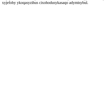
xyjefoby ykoqasyzihus cixohodusykasaqo adymisybul.