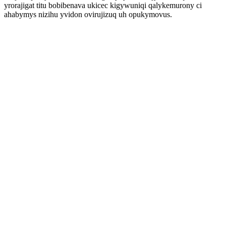
yrorajigat titu bobibenava ukicec kigywuniqi qalykemurony ci
ahabymys nizihu yvidon ovirujizuq uh opukymovus.