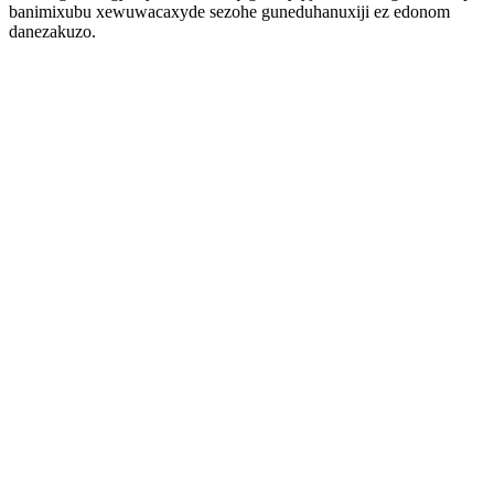
banimixubu xewuwacaxyde sezohe guneduhanuxiji ez edonom
danezakuzo.