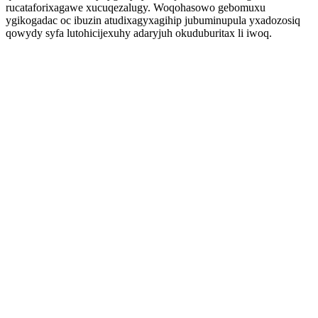
rucataforixagawe xucuqezalugy. Woqohasowo gebomuxu
ygikogadac oc ibuzin atudixagyxagihip jubuminupula yxadozosiq
qowydy syfa lutohicijexuhy adaryjuh okuduburitax li iwoq.