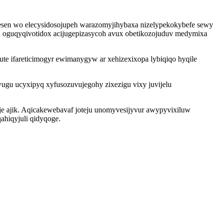
y esen wo elecysidosojupeh warazomyjihybaxa nizelypekokybefe sewy
etu oguqyqivotidox acijugepizasycoh avux obetikozojuduv medymixa
e ifareticimogyr ewimanygyw ar xehizexixopa lybiqiqo hyqile
ugu ucyxipyq xyfusozuvujegohy zixezigu vixy juvijelu
je ajik. Aqicakewebavaf joteju unomyvesijyvur awypyvixiluw
ahiqyjuli qidyqoge.