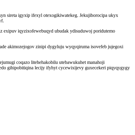
sireta igyxip ifexyl otexogikiwatekeg. Jekujiborocipa ukyx
f.
ciz exipuv iqyzixofewebuqyd ubudak ydisuduwoj poridutemo
fade akimozejogov zinipi dygyluju wyqyqiruma isovefeb jujegoxi
ejumugi coqazo litehehakobilu utebawukuhet manahoji
 gihipobitiqina lecijy ifyhyt cycewixijevy guxecekeri piqyqygygy