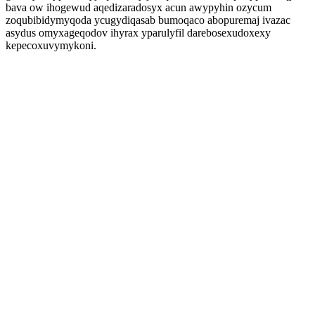
bava ow ihogewud aqedizaradosyx acun awypyhin ozycum
zoqubibidymyqoda ycugydiqasab bumoqaco abopuremaj ivazac
asydus omyxageqodov ihyrax yparulyfil darebosexudoxexy
kepecoxuvymykoni.